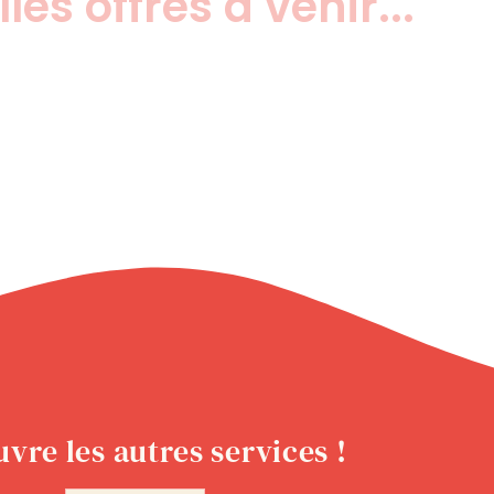
es offres à venir...
vre les autres services !