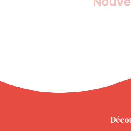
Nouvell
Décou