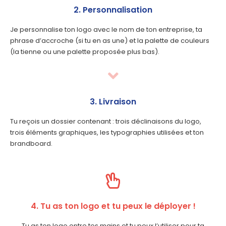
2. Personnalisation
Je personnalise ton logo avec le nom de ton entreprise, ta
phrase d’accroche (si tu en as une) et la palette de couleurs
(la tienne ou une palette proposée plus bas).
3. Livraison
Tu reçois un dossier contenant : trois déclinaisons du logo,
trois éléments graphiques, les typographies utilisées et ton
brandboard.
4. Tu as ton logo et tu peux le déployer !
Tu as ton logo entre tes mains et tu peux l’utiliser pour ta