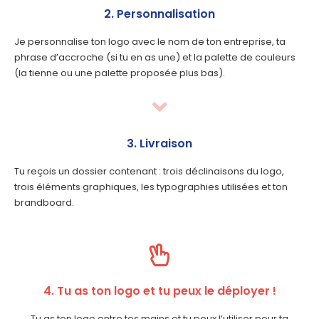
2. Personnalisation
Je personnalise ton logo avec le nom de ton entreprise, ta
phrase d’accroche (si tu en as une) et la palette de couleurs
(la tienne ou une palette proposée plus bas).
3. Livraison
Tu reçois un dossier contenant : trois déclinaisons du logo,
trois éléments graphiques, les typographies utilisées et ton
brandboard.
4. Tu as ton logo et tu peux le déployer !
Tu as ton logo entre tes mains et tu peux l’utiliser pour ta